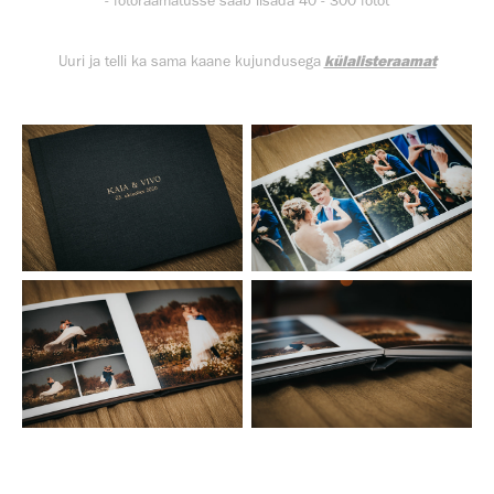
- fotoraamatusse saab lisada 40 - 300 fotot
külalisteraamat
Uuri ja telli ka sama kaane kujundusega