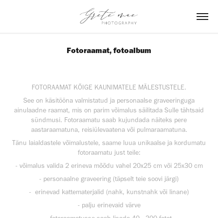
Fotoraamat, fotoalbum
FOTORAAMAT KÕIGE KAUNIMATELE MÄLESTUSTELE.
See on käsitööna valmistatud ja personaalse graveeringuga
ainulaadne raamat, mis on parim võimalus säilitada Sulle tähtsaid
sündmusi. Fotoraamatu saab kujundada näiteks pere
aastaraamatuna, reisiülevaatena või pulmaraamatuna.
Tänu laialdastele võimalustele, saame luua unikaalse ja kordumatu
fotoraamatu just teile:
- võimalus valida 2 erineva mõõdu vahel 20x25 cm või 25x30 cm
- personaalne graveering (täpselt teie soovi järgi)
- erinevad kattematerjalid (nahk, kunstnahk või linane)
- palju erinevaid värve